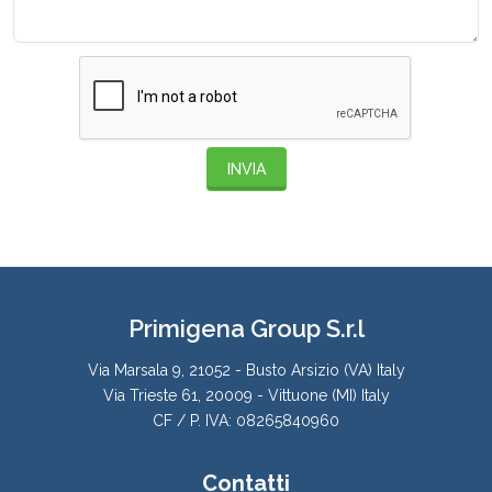
INVIA
Primigena Group S.r.l
Via Marsala 9, 21052 - Busto Arsizio (VA) Italy
Via Trieste 61, 20009 - Vittuone (MI) Italy
CF / P. IVA: 08265840960
Contatti